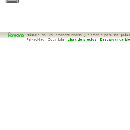
Número de IVA intracomunitario (Solamente para los país
Privacidad
|
Copyright
|
Lista de precios
|
Descargar catál