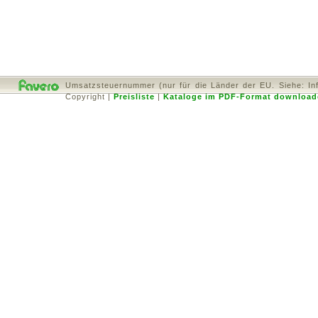
Umsatzsteuernummer (nur für die Länder der EU. Siehe: In
Copyright
|
Preisliste
|
Kataloge im PDF-Format download