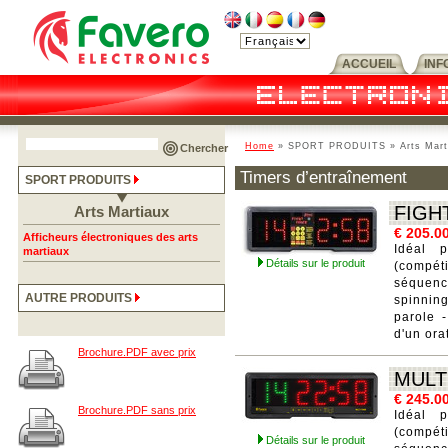
ACCUEIL
INF
Home
» SPORT PRODUITS » Arts Martiau
Chercher
Timers d’entraînement
SPORT PRODUITS
FIGH
Arts Martiaux
€ 205.0
Afficheurs électroniques des arts
Idéal 
martiaux
Détails sur le produit
(compét
séquen
AUTRE PRODUITS
spinnin
parole 
d'un ora
Brochure.PDF avec prix
MULT
€ 245.0
Brochure.PDF sans prix
Idéal 
(compét
Détails sur le produit