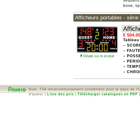
séquenc
boxe, sp
Afficheurs portables - série
Affich
€ 504.0
Tableau 
– SCOR
– FAUT
– POSS
Détails sur le produit
– PERI
– TEMP
– CHRO
Num. TVA intracommunautaire (seulement pour le pays de l'
d'auteur
|
Liste des prix
|
Télécharger catalogues en PDF